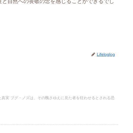
性と自然への畏敬の念を感じることができるでし
Lifeloglog
た真実 ブグ・ノズは、その醜さゆえに見た者を狂わせるとされる恐