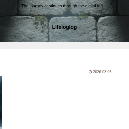
The journey continues through the digital fog.
Lifeloglog
2026.03.05