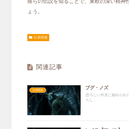
彼らの伝説を知ることで、東欧の深い精神
ょう。
伝承関連
関連記事
ブグ・ノズ
伝承関連
恐ろしい外見に秘められ
ろし...