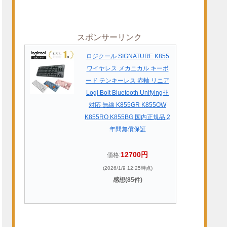
スポンサーリンク
ロジクール SIGNATURE K855
ワイヤレス メカニカル キーボ
ード テンキーレス 赤軸 リニア
Logi Bolt Bluetooth Unifying非
対応 無線 K855GR K855OW
K855RO K855BG 国内正規品 2
年間無償保証
12700円
価格:
(2026/1/9 12:25時点)
感想(85件)