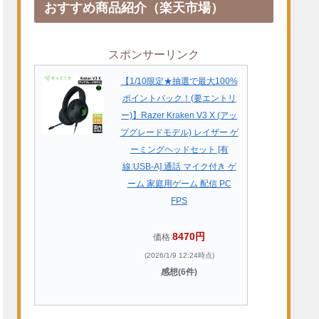
おすすめ商品紹介（楽天市場）
スポンサーリンク
【1/10限定★抽選で最大100%
ポイントバック！(要エントリ
ー)】Razer Kraken V3 X (アッ
プグレードモデル) レイザー ゲ
ーミングヘッドセット [有
線:USB-A] 通話 マイク付き ゲ
ーム 家庭用ゲーム 配信 PC
FPS
8470円
価格:
(2026/1/9 12:24時点)
感想(6件)