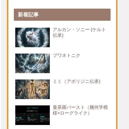
新着記事
アルカン・ソニー (ケルト
伝承)
プワネトニク
ミミ（アボリジニ伝承)
曼荼羅バースト（幾何学模
様×ローグライク）