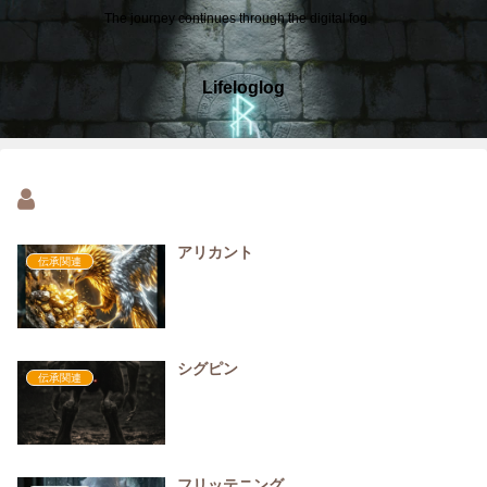
The journey continues through the digital fog.
Lifeloglog
アリカント
伝承関連
シグピン
伝承関連
フリッテニング