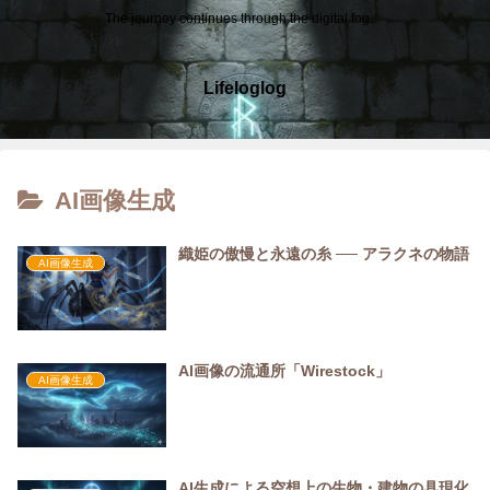
The journey continues through the digital fog.
Lifeloglog
AI画像生成
織姫の傲慢と永遠の糸 ── アラクネの物語
AI画像生成
AI画像の流通所「Wirestock」
AI画像生成
AI生成による空想上の生物・建物の具現化